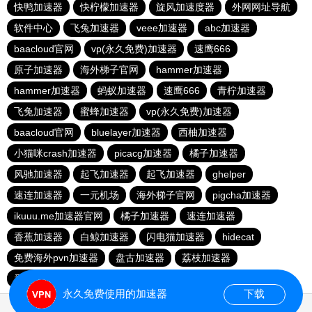
快鸭加速器
快柠檬加速器
旋风加速度器
外网网址导航
软件中心
飞兔加速器
veee加速器
abc加速器
baacloud官网
vp(永久免费)加速器
速鹰666
原子加速器
海外梯子官网
hammer加速器
hammer加速器
蚂蚁加速器
速鹰666
青柠加速器
飞兔加速器
蜜蜂加速器
vp(永久免费)加速器
baacloud官网
bluelayer加速器
西柚加速器
小猫咪crash加速器
picacg加速器
橘子加速器
风驰加速器
起飞加速器
起飞加速器
ghelper
速连加速器
一元机场
海外梯子官网
pigcha加速器
ikuuu.me加速器官网
橘子加速器
速连加速器
香蕉加速器
白鲸加速器
闪电猫加速器
hidecat
免费海外pvn加速器
盘古加速器
荔枝加速器
番石榴加速器
永久免费使用的加速器
下载