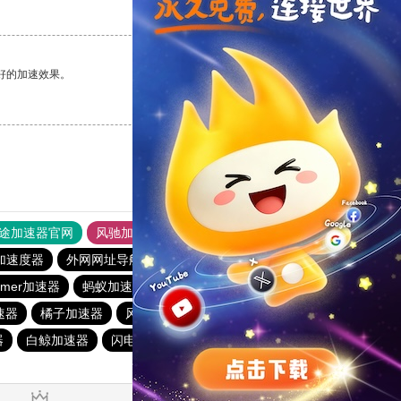
支持
[0]
反对
[0]
好的加速效果。
支持
[0]
反对
[0]
途加速器官网
风驰加速器
旋风加速器
加速度器
外网网址导航
软件中心
飞兔加速器
mmer加速器
蚂蚁加速器
速鹰666
青柠加速器
加速器
橘子加速器
风驰加速器
起飞加速器
起飞加速器
器
白鲸加速器
闪电猫加速器
hidecat