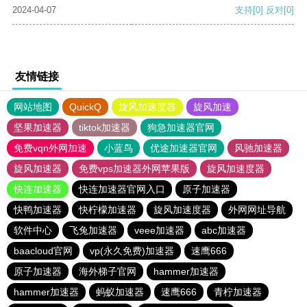
2024-04-07
支持
[0]
反对
[0]
友情链接
网站地图
QuickQ
旋风加速度器
旋风加速
坚果加速器
tiktok加速器
狗急加速器官网
免费vqn外网加速
小蓝鸟
优途加速器官网
风驰加速器
旋风加速器
免费vps加速器外网苹果版
旋风加速度器
快连加速器
快连加速器官网入口
原子加速器
快鸭加速器
快柠檬加速器
旋风加速度器
外网网址导航
软件中心
飞兔加速器
veee加速器
abc加速器
baacloud官网
vp(永久免费)加速器
速鹰666
原子加速器
海外梯子官网
hammer加速器
hammer加速器
蚂蚁加速器
速鹰666
青柠加速器