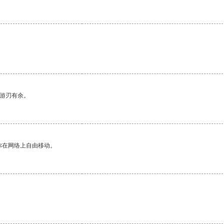
中游刃有余。
你在网络上自由移动。
。