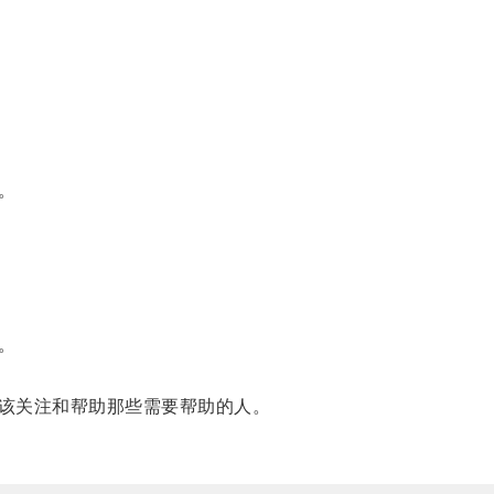
。
。
该关注和帮助那些需要帮助的人。