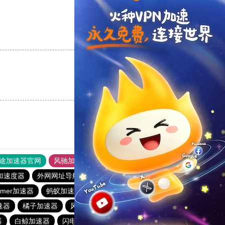
支持
[0]
反对
[0]
支持
[0]
反对
[0]
途加速器官网
风驰加速器
旋风加速器
加速度器
外网网址导航
软件中心
飞兔加速器
mmer加速器
蚂蚁加速器
速鹰666
青柠加速器
加速器
橘子加速器
风驰加速器
起飞加速器
起飞加速器
器
白鲸加速器
闪电猫加速器
hidecat