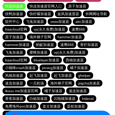
快连加速器
快连加速器官网入口
原子加速器
快鸭加速器
快柠檬加速器
旋风加速度器
外网网址导航
软件中心
飞兔加速器
veee加速器
abc加速器
baacloud官网
vp(永久免费)加速器
速鹰666
原子加速器
海外梯子官网
hammer加速器
hammer加速器
蚂蚁加速器
速鹰666
青柠加速器
飞兔加速器
蜜蜂加速器
vp(永久免费)加速器
baacloud官网
bluelayer加速器
西柚加速器
小猫咪crash加速器
picacg加速器
橘子加速器
风驰加速器
起飞加速器
起飞加速器
ghelper
速连加速器
一元机场
海外梯子官网
pigcha加速器
ikuuu.me加速器官网
橘子加速器
速连加速器
香蕉加速器
白鲸加速器
闪电猫加速器
hidecat
免费海外pvn加速器
盘古加速器
荔枝加速器
番石榴加速器