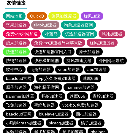
友情链接
网站地图
QuickQ
旋风加速度器
旋风加速
坚果加速器
tiktok加速器
狗急加速器官网
免费vqn外网加速
小蓝鸟
优途加速器官网
风驰加速器
旋风加速器
免费vps加速器外网苹果版
旋风加速度器
快连加速器
快连加速器官网入口
原子加速器
快鸭加速器
快柠檬加速器
旋风加速度器
外网网址导航
软件中心
飞兔加速器
veee加速器
abc加速器
baacloud官网
vp(永久免费)加速器
速鹰666
原子加速器
海外梯子官网
hammer加速器
hammer加速器
蚂蚁加速器
速鹰666
青柠加速器
飞兔加速器
蜜蜂加速器
vp(永久免费)加速器
baacloud官网
bluelayer加速器
西柚加速器
小猫咪crash加速器
picacg加速器
橘子加速器
风驰加速器
起飞加速器
起飞加速器
ghelper