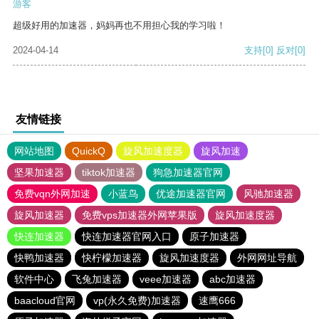
游客
超级好用的加速器，妈妈再也不用担心我的学习啦！
2024-04-14
支持
[0]
反对
[0]
友情链接
网站地图
QuickQ
旋风加速度器
旋风加速
坚果加速器
tiktok加速器
狗急加速器官网
免费vqn外网加速
小蓝鸟
优途加速器官网
风驰加速器
旋风加速器
免费vps加速器外网苹果版
旋风加速度器
快连加速器
快连加速器官网入口
原子加速器
快鸭加速器
快柠檬加速器
旋风加速度器
外网网址导航
软件中心
飞兔加速器
veee加速器
abc加速器
baacloud官网
vp(永久免费)加速器
速鹰666