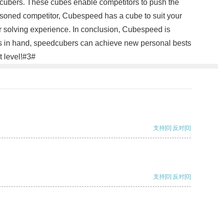
cubers. These cubes enable competitors to push the
seasoned competitor, Cubespeed has a cube to suit your
ur solving experience. In conclusion, Cubespeed is
es in hand, speedcubers can achieve new personal bests
t level!#3#
支持
[0]
反对
[0]
支持
[0]
反对
[0]