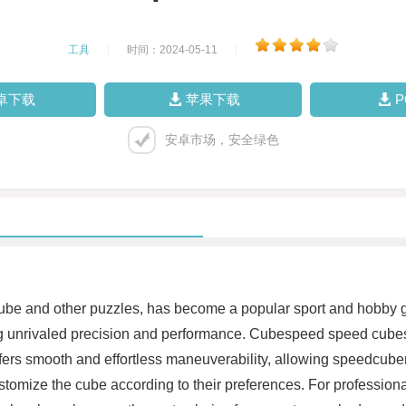
工具
|
时间：2024-05-11
|
卓下载
苹果下载
安卓市场，安全绿色
Cube and other puzzles, has become a popular sport and hobby g
ng unrivaled precision and performance. Cubespeed speed cubes 
ffers smooth and effortless maneuverability, allowing speedcuber
tomize the cube according to their preferences. For professional