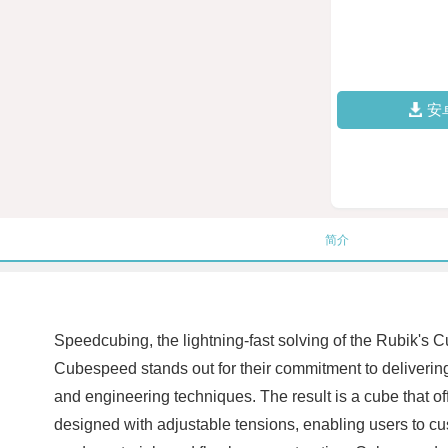
安
简介
Speedcubing, the lightning-fast solving of the Rubik's 
Cubespeed stands out for their commitment to deliveri
and engineering techniques. The result is a cube that o
designed with adjustable tensions, enabling users to cus