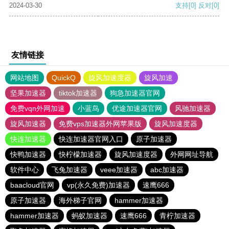
2024-03-30
支持
[0]
反对
[0]
友情链接
网站地图
QuickQ
旋风加速度器
旋风加速
坚果加速器
tiktok加速器
狗急加速器官网
免费vqn外网加速
小蓝鸟
优途加速器官网
风驰加速器
旋风加速器
免费vps加速器外网苹果版
旋风加速度器
快连加速器
快连加速器官网入口
原子加速器
快鸭加速器
快柠檬加速器
旋风加速度器
外网网址导航
软件中心
飞兔加速器
veee加速器
abc加速器
baacloud官网
vp(永久免费)加速器
速鹰666
原子加速器
海外梯子官网
hammer加速器
hammer加速器
蚂蚁加速器
速鹰666
青柠加速器